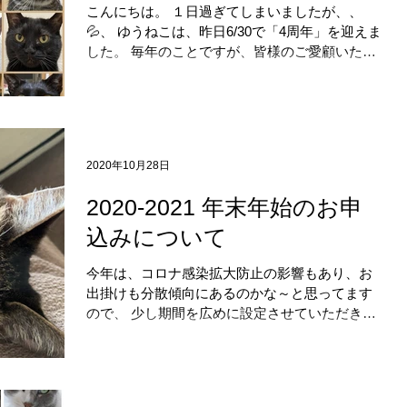
こんにちは。 １日過ぎてしまいましたが、、
💦、 ゆうねこは、昨日6/30で「4周年」を迎えま
した。 毎年のことですが、皆様のご愛顧いただ
き、感謝の気持ちでいっぱいでございます。 ま
だ、コロナの影響はあり、元の生活が出来るよ
うになるには時間かかりそうですが、...
2020年10月28日
2020-2021 年末年始のお申
込みについて
今年は、コロナ感染拡大防止の影響もあり、お
出掛けも分散傾向にあるのかな～と思ってます
ので、 少し期間を広めに設定させていただきま
した。 ２０２０年１２月２６日（土）～２０２
１年１月１１日（月・祝）までの期間のお申込
みを 【２０２０年１１月７日（土）午前９時よ
り】 一斉受付とさせ