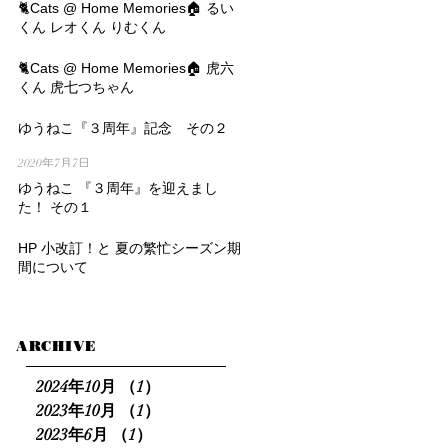
2020年8月29日
🐈Cats @ Home Memories🏠 るい
くん レオくん りむくん
2020年8月6日
🐈Cats @ Home Memories🏠 虎六
くん 虎七つちゃん
2020年7月23日
ゆうねこ『３周年』記念 その２
2020年7月7日
ゆうねこ 『３周年』を迎えまし
た！ その１
2020年6月30日
HP 小改訂！と 夏の繁忙シーズン期
間について
2020年6月16日
ARCHIVE
2024年10月
（1）
1件の記事
2023年10月
（1）
1件の記事
2023年6月
（1）
1件の記事