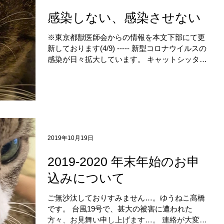
感染しない、感染させない
※東京都獣医師会からの情報を本文下部にて更
新しております(4/9) ----- 新型コロナウイルスの
感染が日々拡大しています。 キャットシッター
の先輩のところに「もしコロナウイルスと陽性
となり入院となった場合、 猫さんのお世話にき
ていただけるか…？」いう問い合わせがあっ
た...
2019年10月19日
2019-2020 年末年始のお申
込みについて
ご無沙汰しておりすみません…。ゆうねこ髙橋
です。 台風19号で、甚大の被害に遭われた
方々、お見舞い申し上げます…。 連絡が大変遅