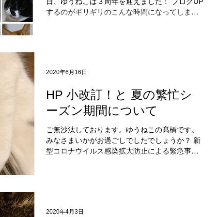
日、ゆうねこは３周年を迎えました！ ブログUP
するのがギリギリのこんな時間になってしま
い、、すみません… それもこれもすべてみなさ
まのおかげでございます。 本当に本当～に！あ
りがとうございます😂。...
2020年6月16日
HP 小改訂！と 夏の繁忙シ
ーズン期間について
ご無沙汰しております。ゆうねこの髙橋です。
みなさまいかがお過ごしでしたでしょうか？ 新
型コロナウイルス感染拡大防止による緊急事態
宣言が解除され、 日が経ちましたが、未だ油断
ならない状況だと思います。 毎日みなさま、そ
してみなさまの猫さんたちが無事で元気である
ことを祈りつつ...
2020年4月3日