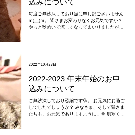
込みについて
毎度ご無沙汰しており誠に申し訳ございません
m(__)m。 皆さまお変わりなくお元気ですか？
やっと秋めいて涼しくなってまいりましたが、
季節の変わり目、どうぞご自愛ください。 年末
年始のお申込みについて、お知らせです。 今年
も以下の年末年始の期間については、以下の通
り...
2022年10月23日
2022-2023 年末年始のお申
込みについて
ご無沙汰しており恐縮です💦。 お元気にお過ご
しでしたでしょうか？ みなさま、そして猫さま
たちも、お元気でありますように…🍀 肌寒くな
ってきたと思ったら、もう11月が間近ですね。
と、、いうことで、今年の年末年始のお申し込
みについて、以下の通りお知らせさせていただ