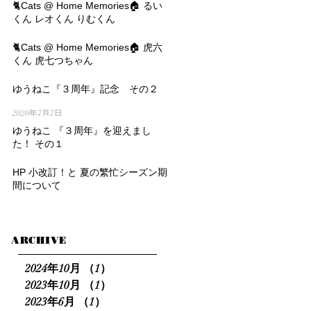
2020年8月29日
🐈Cats @ Home Memories🏠 るい
くん レオくん りむくん
2020年8月6日
🐈Cats @ Home Memories🏠 虎六
くん 虎七つちゃん
2020年7月23日
ゆうねこ『３周年』記念 その２
2020年7月7日
ゆうねこ 『３周年』を迎えまし
た！ その１
2020年6月30日
HP 小改訂！と 夏の繁忙シーズン期
間について
2020年6月16日
ARCHIVE
2024年10月
（1）
1件の記事
2023年10月
（1）
1件の記事
2023年6月
（1）
1件の記事