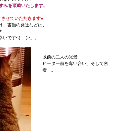
、おやすみを頂戴いたします。
とさせていただきます●
け、書類の発送などは、
こと、
です<(_ _)>。。
以前の二人の光景。
ヒーター前を奪い合い、そして密
着…。