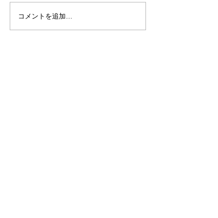
コメントを追加…
2023-2024 年末年始と直
料金と対応エリ
近のお申し込みについて
お知らせ